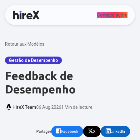
Comece agora
Retour aux Modèles
Gestão de Desempenho
Feedback de
Desempenho
HireX Team
06 Aug 2026
1 Min de lecture
Partager
Facebook
X
LinkedIn