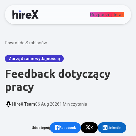
Rozpocznij teraz
Powrót do Szablonów
Zarządzanie wydajnością
Feedback dotyczący
pracy
HireX Team
06 Aug 2026
1 Min czytania
Udostępnij
Facebook
X
LinkedIn