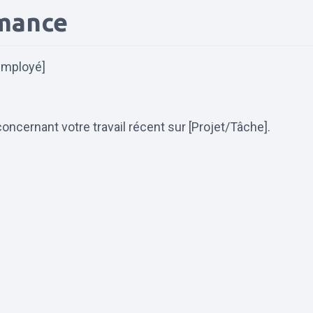
rmance
'employé]
ncernant votre travail récent sur [Projet/Tâche].