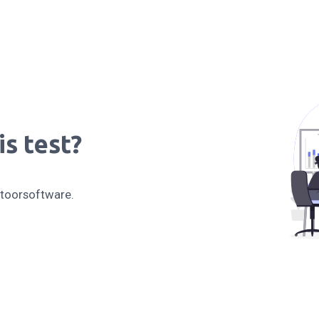
s test?
ntoorsoftware.