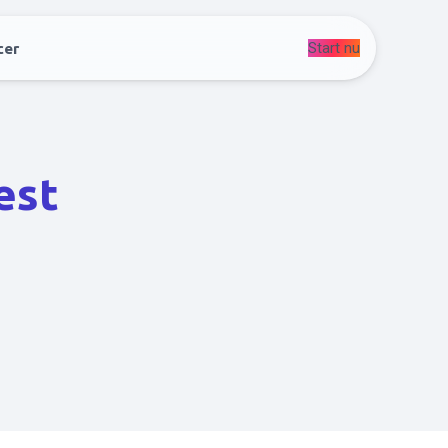
Start nu
cer
est