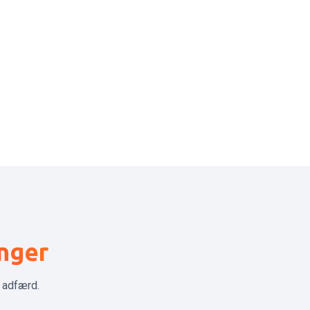
nger
 adfærd.