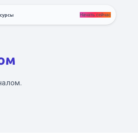
Начать сейчас
сурсы
ом
налом.