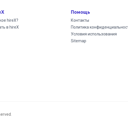
eX
Помощь
кое hireX?
Контакты
ть в hireX
Политика конфиденциальнос
Условия использования
Sitemap
served.