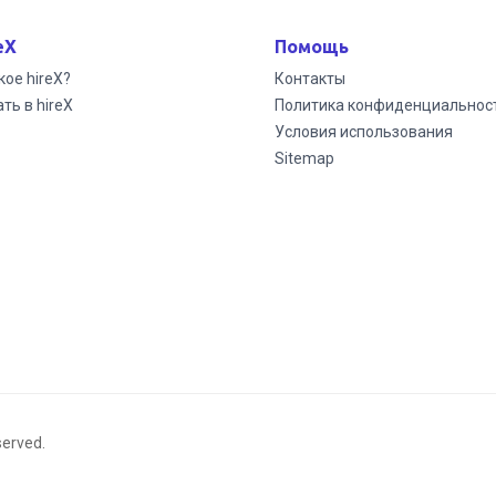
eX
Помощь
кое hireX?
Контакты
ть в hireX
Политика конфиденциальнос
Условия использования
Sitemap
served.